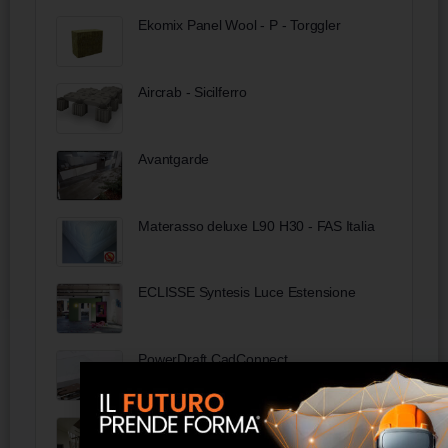
Ekomix Panel Wool - P - Torggler
Aircrab - Sicilferro
Avantgarde
Materasso deluxe L90 H30 - FAS Italia
ECLISSE Syntesis Luce Estensione
PowerDraft CadConnect
Pellicole neutre UV IR Michael Window
Film