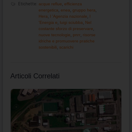
Etichette:
acque reflue
,
efficienza
energetica
,
enea
,
gruppo hera
,
Hera
,
l 'Agenzia nazionale
,
l
'Energia e
,
luigi sciubba
,
Nel
costante sforzo di preservare
,
nuove tecnologie
,
pnrr
,
risorse
idriche e promuovere pratiche
sostenibili
,
scarichi
Articoli Correlati