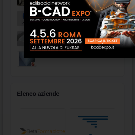
kyoto/ufficio Livoni
600 IP65 6038 TS
Materasso deluxe L160 h30 - FAS Italia
Elenco aziende