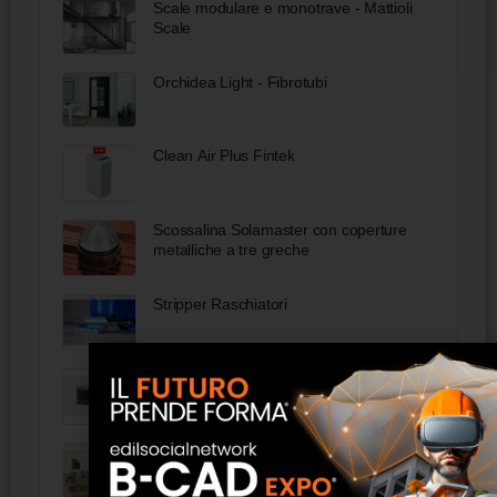
Scale modulare e monotrave - Mattioli
Scale
Orchidea Light - Fibrotubi
Clean Air Plus Fintek
Scossalina Solamaster con coperture
metalliche a tre greche
Stripper Raschiatori
Panca fondoletto imbottita - FAS Italia
Piuma Effezeta System