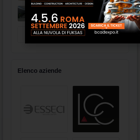
Micron 2.0 Grès - Newfloor
FDNF44 - FRAL
Elenco aziende