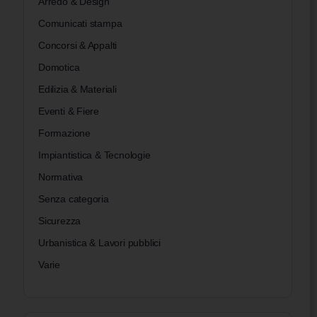
Arredo & Design
Comunicati stampa
Concorsi & Appalti
Domotica
Salva Casa: Sanato il Portico
Edilizia & Materiali
Incondonabile. Il Tar Sicilia Sconfessa la
Eventi & Fiere
Soprintendenza
Formazione
Impiantistica & Tecnologie
Una nuova sentenza apre le porte alla sanatoria
anche per interventi edilizi precedentemente
Normativa
bocciati. Il caso di un portico rifiutato nel 2003
Senza categoria
rientra ora nel…
Sicurezza
Urbanistica & Lavori pubblici
Federica Seregni
0
29 Agosto 2025
Varie