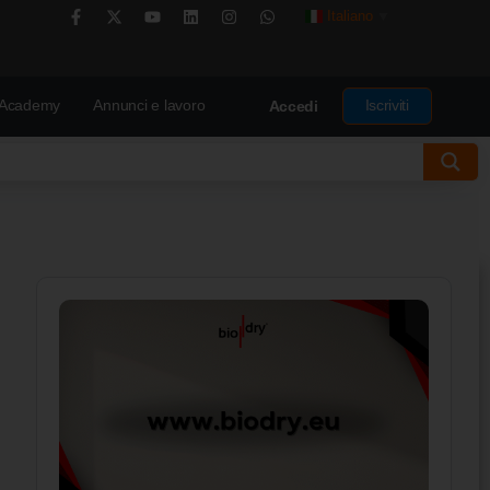
Italiano
▼
Academy
Annunci e lavoro
Iscriviti
Accedi