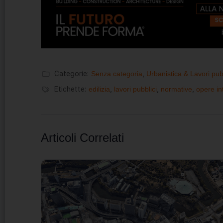
Categorie:
Senza categoria
,
Urbanistica & Lavori pub
Etichette:
edilizia
,
lavori pubblici
,
normative
,
opere in
Articoli Correlati