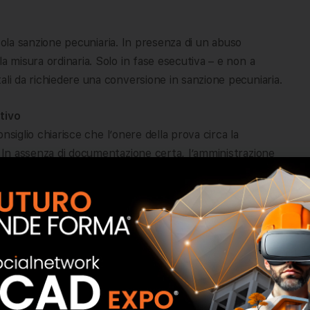
a sola sanzione pecuniaria. In presenza di un abuso
a misura ordinaria. Solo in fase esecutiva – e non a
ali da richiedere una conversione in sanzione pecuniaria.
tivo
onsiglio chiarisce che l’onere della prova circa la
. In assenza di documentazione certa, l’amministrazione
nte “interne”: ciò che conta è l’esito funzionale
erso da quello assentito, il mutamento è da considerarsi
iaro per professionisti, tecnici e amministrazioni: