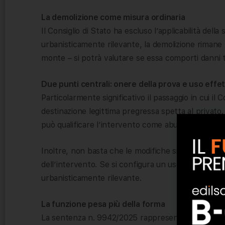
La demolizione come misura ordinaria
Il Consiglio di Stato ha escluso l’applicabilità dell
urbanisticamente rilevante, la demolizione rimane l
monte – si potrà valutare se essa comporti danni t
Due punti centrali: onere della prova e uso effet
Particolarmente significativo il passaggio in cui il C
destinazione legittima pregressa spetta al privato
può qualificare l’intervento come abusivo.
Inoltre, non basta che le modifiche siano formalme
dell’intervento. Se si configura un uso stabile div
urbanisticamente rilevante.
La funzione pesa più della forma
La sentenza n. 9942/2025 rappresenta un monito ch