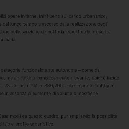
ci opere interne, ininfluenti sul carico urbanistico,
e dal lungo tempo trascorso dalla realizzazione degli
zione della sanzione demolitoria rispetto alla presunta
cuniaria.
ra categorie funzionalmente autonome – come da
izio, ma un fatto urbanisticamente rilevante, poiché incide
rt. 23-ter del d.P.R. n. 380/2001, che impone l’obbligo di
che in assenza di aumento di volume o modifiche
Casa modifica questo quadro: pur ampliando le possibilità
ilizio e profilo urbanistico.