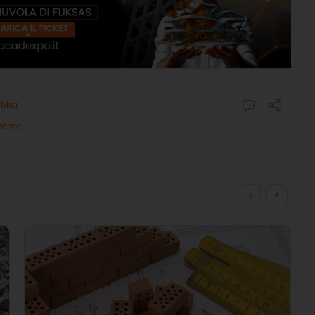
blici
terne