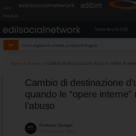
Live
Network
Ticket fiera B-CAD
Home
»
Notizie
»
Cambio di destinazione d’uso e ordine di dem
Cambio di destinazione d’u
quando le “opere interne”
l’abuso
Federica Seregni
18 Dicembre 2025