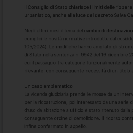
Il Consiglio di Stato chiarisce i limiti delle “oper
urbanistico, anche alla luce del decreto Salva C
Negli ultimi mesi il tema del
cambio di destinazion
complici le novità normative introdotte dal cosidde
105/2024). Le modifiche hanno ampliato gli strument
di Stato nella sentenza n. 9942 del 16 dicembre 2
cui il passaggio tra categorie funzionalmente au
rilevante, con conseguente necessità di un titolo ed
Un caso emblematico
La vicenda giudiziaria prende le mosse da un inte
per la ricostruzione, poi interessato da una serie di
d’uso da abitazione a ufficio è stato ritenuto dalla
conseguente ordine di demolizione. Il ricorso con
infine confermato in appello.