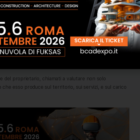
ome quelli introdotti dal Salva Casa, il cambio di
ò essere trattato come una mera variazione interna.
à delle opere;
 adeguato;
 urbanisticamente rilevante;
con la disciplina urbanistica vigente.
 e del proprietario, chiamati a valutare non solo
 che esso produce sul territorio, sui servizi, e sul carico