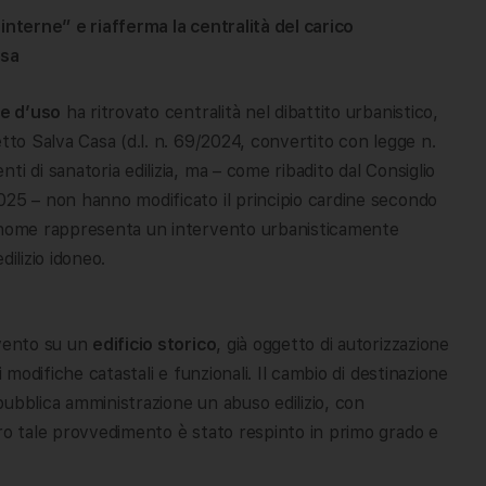
e interne” e riafferma la centralità del carico
asa
e d’uso
ha ritrovato centralità nel dibattito urbanistico,
tto Salva Casa (d.l. n. 69/2024, convertito con legge n.
i di sanatoria edilizia, ma – come ribadito dal Consiglio
025 – non hanno modificato il principio cardine secondo
tonome rappresenta un intervento urbanisticamente
ilizio idoneo.
rvento su un
edificio storico
, già oggetto di autorizzazione
 modifiche catastali e funzionali. Il cambio di destinazione
 pubblica amministrazione un abuso edilizio, con
tro tale provvedimento è stato respinto in primo grado e