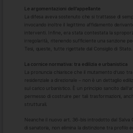
Le argomentazioni dell’appellante
La difesa aveva sostenuto che si trattasse di sempli
invocando inoltre il legittimo affidamento derivant
interventi. Infine, era stata contestata la spropor
irregolarità, ritenendo sufficiente una sanzione pe
Tesi, queste, tutte rigettate dal Consiglio di Stato.
La cornice normativa: tra edilizia e urbanistica
La pronuncia chiarisce che il mutamento d’uso t
residenziale a direzionale – non è un dettaglio edil
sul carico urbanistico. È un principio sancito dall’a
permesso di costruire per tali trasformazioni, an
strutturali.
Neanche il nuovo art. 36-bis introdotto dal Salva 
di sanatoria, non elimina la distinzione tra profilo ed