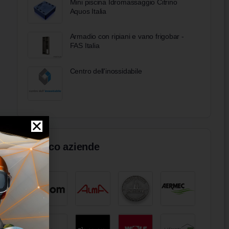
Mini piscina Idromassaggio Citrino
Aquos Italia
Armadio con ripiani e vano frigobar -
FAS Italia
Centro dell'inossidabile
Elenco aziende