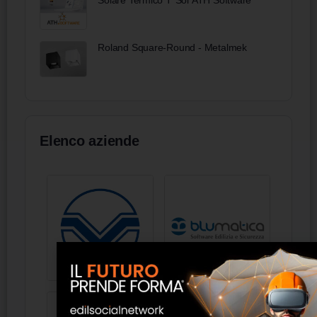
Solare Termico T*Sol ATH Software
Roland Square-Round - Metalmek
Elenco aziende