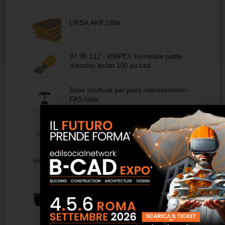
URSA AKP 2/Nb
97 99 112 - KNIPEX Terminale piatto
maschio isolati 100 pz cad.
Base struttura per piani interni/esterni -
FAS Italia
Wakol MS 232 colla per parquet,
elastica
Nova Tekno Point
Cassaforte digitale per notebook 15"
Rete bugnata - Torggler