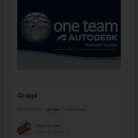
Gruppi
ATTIVO
PIÙ RECENTE
POPOLARE
Cerco e offro
attivo un giorno fa