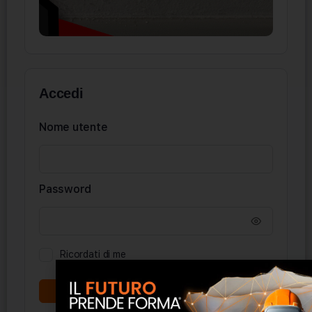
Accedi
Nome utente
Password
Ricordati di me