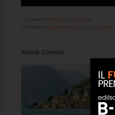
Categorie:
Urbanistica & Lavori pubblici
Etichette:
agenzia del demanio
,
bandi
,
enti pubblici
,
Articoli Correlati