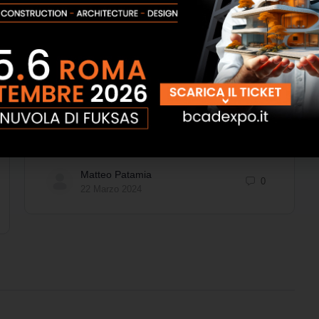
Tra il dire e il fare .. c’è di mezzo il Riuso
Temporaneo
Editoriale a cura dell’Arch. Matteo Patamia
Strategie di riqualificazione del patrimonio
esistente e nuovi scenari di rigenerazione urbana
Non sono mai pochi gli edifici e…
Matteo Patamia
0
22 Marzo 2024