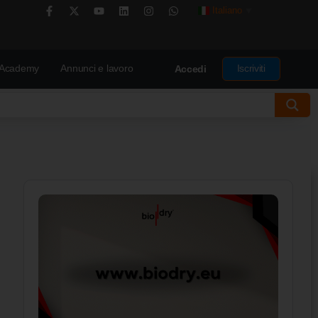
Italiano
▼
Academy
Annunci e lavoro
Iscriviti
Accedi