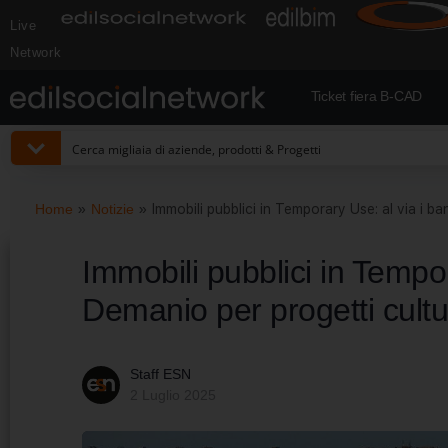
Live
Network
Ticket fiera B-CAD
Home
»
Notizie
»
Immobili pubblici in Temporary Use: al via i ba
Immobili pubblici in Tempor
Demanio per progetti cultur
Staff ESN
2 Luglio 2025