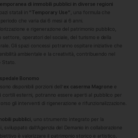
emporanea di immobili pubblici in diverse regioni
zi statali in
“Temporary Use”
, una formula che
periodo che varia dai 6 mesi ai 6 anni.
valorizzazione e rigenerazione del patrimonio pubblico,
settore, operatori del sociale, del turismo e della
rale. Gli spazi concessi potranno ospitare iniziative che
enibilità ambientale e la creatività, contribuendo nel
o Stato.
x ospedale Bonomo
sono disponibili porzioni dell’
ex caserma Magrone
e
i cortili esterni, potranno essere aperti al pubblico per
corso gli interventi di rigenerazione e rifunzionalizzazione.
obili pubblici
, uno strumento integrato per la
ici, sviluppato dall’Agenzia del Demanio in collaborazione
biettivo è valorizzare il patrimonio storico e artistico,