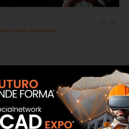
imprese sociali
,
ristrutturazione