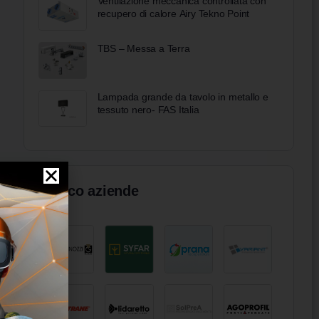
Ventilazione meccanica controllata con
recupero di calore Airy Tekno Point
TBS – Messa a Terra
Lampada grande da tavolo in metallo e
tessuto nero- FAS Italia
Elenco aziende