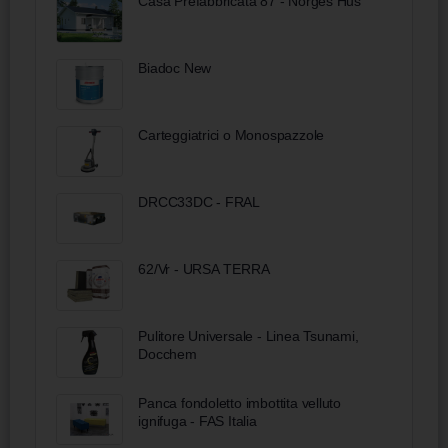
Casa Prefabbricata 87 - Norges Hus
Biadoc New
Carteggiatrici o Monospazzole
DRCC33DC - FRAL
62/Vr - URSA TERRA
Pulitore Universale - Linea Tsunami,
Docchem
Panca fondoletto imbottita velluto
ignifuga - FAS Italia