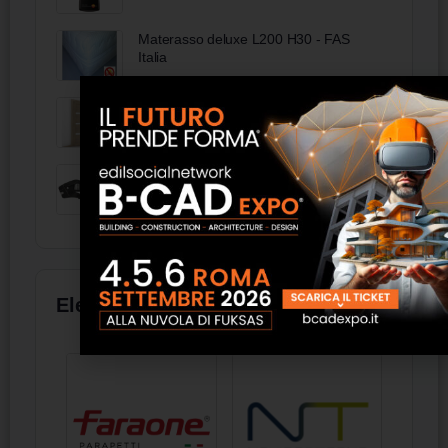
Materasso deluxe L200 H30 - FAS
Italia
Xline - Linea TRIX
97 53 09 - KNIPEX Pinza per terminali
a bussola, con regolazione automatica
per crimpaggio frontale rivestiti in
materiale bicomponente brunita 190
mm
Elenco aziende