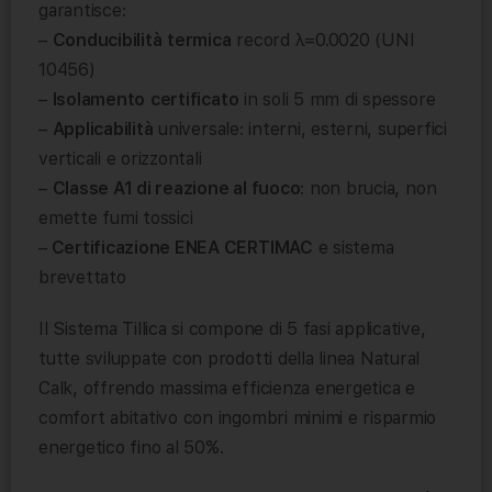
garantisce:
–
Conducibilità
termica
record λ=0.0020 (UNI
10456)
–
Isolamento
certificato
in soli 5 mm di spessore
–
Applicabilità
universale: interni, esterni, superfici
verticali e orizzontali
–
Classe A1 di reazione al fuoco
: non brucia, non
emette fumi tossici
–
Certificazione ENEA CERTIMAC
e sistema
brevettato
Il Sistema Tillica si compone di 5 fasi applicative,
tutte sviluppate con prodotti della linea Natural
Calk, offrendo massima efficienza energetica e
comfort abitativo con ingombri minimi e risparmio
energetico fino al 50%.