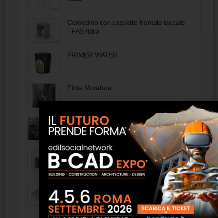
Comodino con cassetto frontale laccato
- FAS Italia
PRIMER WATER
Finta Muratura
Acquedotti Standard - Cointec
Portavaligie L. 63x44,9 con paracolpi -
FAS Italia
URSA XPS N III - EI