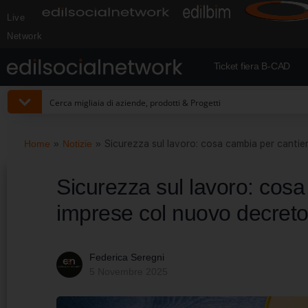
Live
Network
Ticket fiera B-CAD
Home
»
Notizie
»
Sicurezza sul lavoro: cosa cambia per cantie
Sicurezza sul lavoro: cosa
imprese col nuovo decret
Federica Seregni
5 Novembre 2025