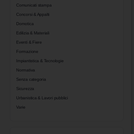
Comunicati stampa
Concorsi & Appalti
Domotica
Edilizia & Materiali
Eventi & Fiere
Sicurezza sul lavoro 2026: cosa cambia
Formazione
con la Circolare INL 1/2026 e il D.L.
Impiantistica & Tecnologie
159/2025
Normativa
La Circolare INL n. 1/2026 offre le prime
Senza categoria
indicazioni interpretative sulle profonde
Sicurezza
innovazioni introdotte dal Decreto-Legge 31
Urbanistica & Lavori pubblici
ottobre 2025, n. 159, convertito nella Legge 29…
Varie
Federica Seregni
0
26 Febbraio 2026