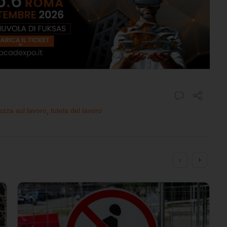
ezza sul lavoro
,
tutela del lavoro