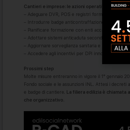
Cantieri e imprese: le azioni operative richieste
– Adeguare DVR, POS e registri formativi con Fasc
– Introdurre badge anticontraffazione e procedur
– Pianificare formazione con enti accreditati e r
– Adottare sistemi anticaduta secondo la gerarchia
– Aggiornare sorveglianza sanitaria e SGSL alla 
– Accedere agli incentivi per DPI innovativi e S
Prossimi step
Molte misure entreranno in vigore il 1° gennaio 202
Fondo sociale e le assunzioni INL. Attesi i decreti 
e badge di cantiere.
La filiera edilizia è chiamat
che organizzativo
.