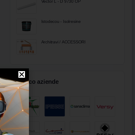
Vector L - D 9730 OP
Istodecou - Isolresine
Architravi / ACCESSORI
Elenco aziende