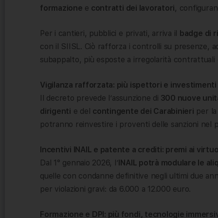
formazione
e
contratti dei lavoratori
, configuran
Per i cantieri, pubblici e privati, arriva il
badge di 
con il SIISL. Ciò rafforza i controlli su presenze, a
subappalto, più esposte a irregolarità contrattuali 
Vigilanza rafforzata: più ispettori e investimenti
Il decreto prevede l’assunzione di
300 nuove unità 
dirigenti
e del
contingente dei Carabinieri
per la
potranno reinvestire i proventi delle sanzioni nel
Incentivi INAIL e patente a crediti: premi ai virtuo
Dal 1° gennaio 2026, l’
INAIL potrà modulare le al
quelle con condanne definitive negli ultimi due ann
per violazioni gravi: da 6.000 a 12.000 euro.
Formazione e DPI: più fondi, tecnologie immersi