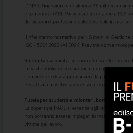
L’INAIL
finanzierà
con almeno 35 milioni annui
pr
e aumentata (AR). Particolare attenzione a RLS, cost
dei sistemi di protezione collettiva; solo in manca
Il riferimento normativo per i Sistemi di Gestion
ISO 45001:2023+A1:2024. Previste convenzioni per
Sorveglianza sanitaria
: controlli durante l’orario
Le visite obbligatorie saranno conteggiate nell’ora
Competente dovrà promuovere la partecipazione agl
Per attività a rischio, ammessi controlli su alcol e
Tutela per studenti e volontari, borse di studio 
La copertura INAIL si estende agli infortuni in iti
non potranno essere impiegati in mansioni ad alto r
vittime del lavoro.