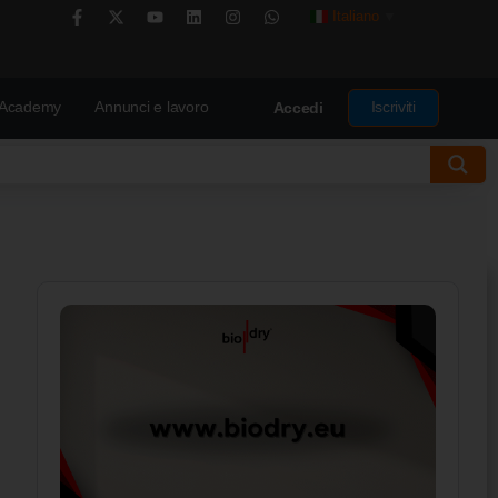
Italiano
▼
Academy
Annunci e lavoro
Iscriviti
Accedi