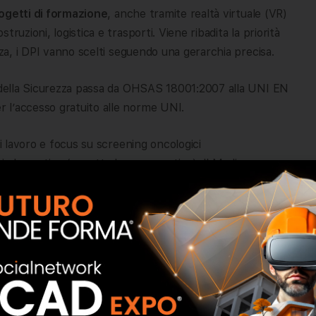
ogetti di formazione
, anche tramite realtà virtuale (VR)
ruzioni, logistica e trasporti. Viene ribadita la priorità
nza, i DPI vanno scelti seguendo una gerarchia precisa.
e della Sicurezza passa da OHSAS 18001:2007 alla UNI EN
 l’accesso gratuito alle norme UNI.
 di lavoro e focus su screening oncologici
rio lavorativo (eccetto le preassuntive). Il Medico
i screening oncologici LEA, con permessi retribuiti.
 stupefacenti anche in turno.
per superstiti
nere durante i percorsi scuola-lavoro (PCTO). Gli studenti
ischio. Dal 2026 previste borse di studio per orfani di