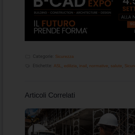
Categorie:
Sicurezza
Etichette:
ASL
,
edilizia
,
inail
,
normative
,
salute
,
Sicur
Articoli Correlati