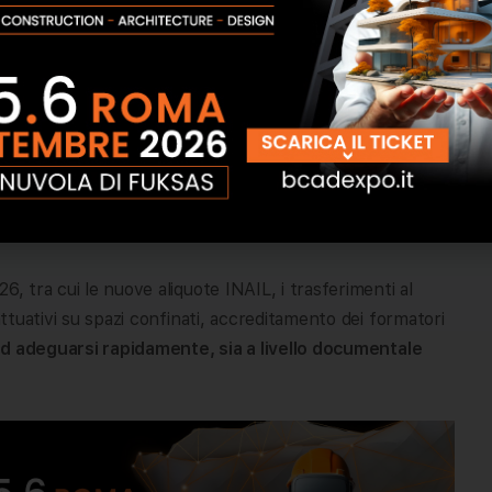
icolo e SIISL
e di accesso
egistrare competenze
 prevista
nuova UNI EN ISO
GSL/MOG
6, tra cui le nuove aliquote INAIL, i trasferimenti al
attuativi su spazi confinati, accreditamento dei formatori
a ad adeguarsi rapidamente, sia a livello documentale