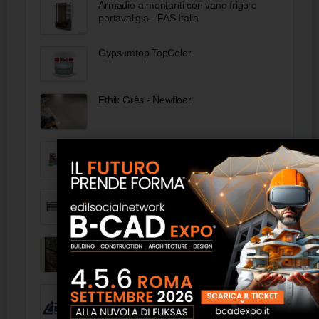
Armadio a montanti con vano frigo e
portavaligia - FAS Italia
Gypsumtop TopColor
Ethik Grès - Newfloor
Elemento solaio in legno cemento
Isotex - S39
Sistema multistrato Tigris M5 Wavin
Stone Jewels linea "Le Perle"
Elto