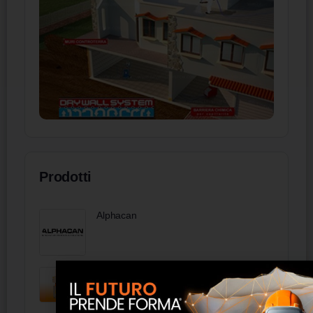
Prodotti
Alphacan
Cellfloc C390 Climacell