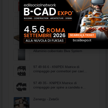
Strutturale - Torggler
FI 7310
Sistema Ecologico ECO BIO TECH
Alluminio coibentato Biva System
97 49 66 6 - KNIPEX Matrice di
crimpaggio per connettori per cavi
solari MC4 (Multi-Contact) taglio -
spelatura - crimpaggio
97 49 35 - KNIPEX Matrice di
crimpaggio per spine a candela e
distributori
Zenergy - ZetaGi