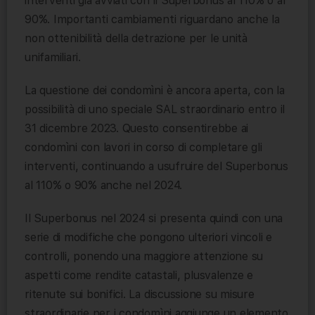
interventi già avviati con il Superbonus al 110% o al
90%. Importanti cambiamenti riguardano anche la
non ottenibilità della detrazione per le unità
unifamiliari.
La questione dei condomìni è ancora aperta, con la
possibilità di uno speciale SAL straordinario entro il
31 dicembre 2023. Questo consentirebbe ai
condomìni con lavori in corso di completare gli
interventi, continuando a usufruire del Superbonus
al 110% o 90% anche nel 2024.
Il Superbonus nel 2024 si presenta quindi con una
serie di modifiche che pongono ulteriori vincoli e
controlli, ponendo una maggiore attenzione su
aspetti come rendite catastali, plusvalenze e
ritenute sui bonifici. La discussione su misure
straordinarie per i condomìni aggiunge un elemento