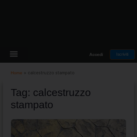
Iscriviti
Accedi
Home
»
calcestruzzo stampato
Tag:
calcestruzzo
stampato