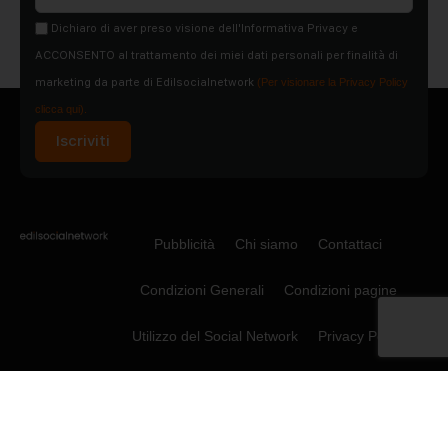
Dichiaro di aver preso visione dell'Informativa Privacy e
ACCONSENTO al trattamento dei miei dati personali per finalità di
marketing da parte di Edilsocialnetwork
(Per visionare la Privacy Policy
clicca qui).
Iscriviti
Pubblicità
Chi siamo
Contattaci
Condizioni Generali
Condizioni pagine
Utilizzo del Social Network
Privacy Policy
Cookie Policy
© 2015-2026 - Social Net Srl P.IVA
08065360722. Tutti i diritti riservati.