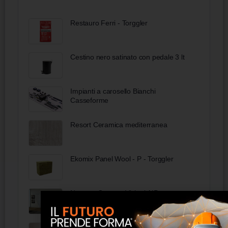
Restauro Ferri - Torggler
Cestino nero satinato con pedale 3 lt
Impianti a carosello Bianchi
Casseforme
Resort Ceramica mediterranea
Ekomix Panel Wool - P - Torggler
Natura - Gamma Visioni AIP
Leonardo