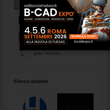
Frigobar M27 termoelettrico porta in
vetro
Rinzaffo - Torggler
Base per tavolo 4 zampe in fusione di
ghisa - FAS Italia
Elenco aziende