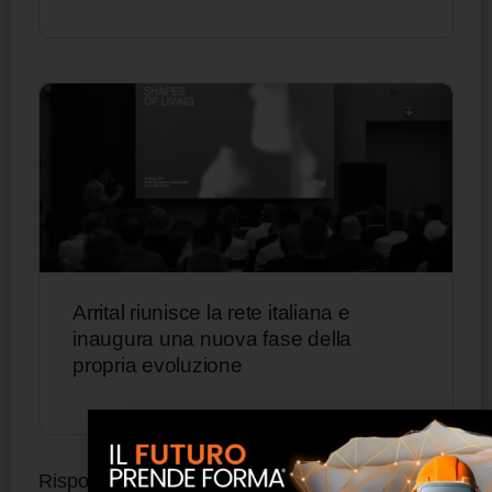
Arrital riunisce la rete italiana e
inaugura una nuova fase della
propria evoluzione
Risposte