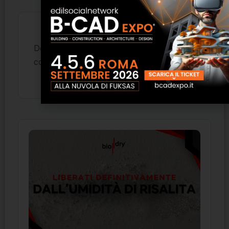
Devi essere
per inviare un
connesso
commento.