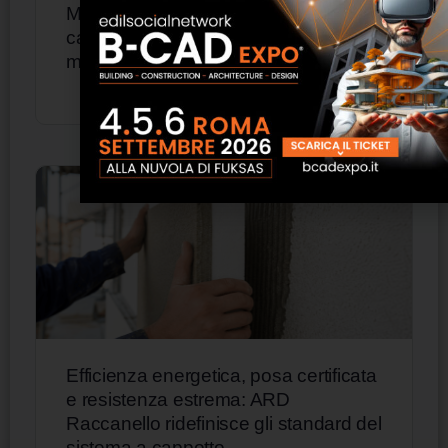
Mutui ipotecari 2025: cresce il
capitale erogato, calano i tassi. Il
mercato torna a correre
Efficienza energetica, posa certificata
e resistenza estrema: ARD
Raccanello ridefinisce gli standard del
sistema a cappotto