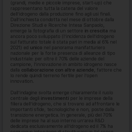
(grandi, medie e piccole imprese, start-up) che
rappresentano tutta la catena del valore
dell’idrogeno dalla produzione fino agli usi finali.
Dall’inchiesta condotta nel mese di ottobre dalla
Direzione Studi e Ricerche Intesa Sanpaolo,
emerge la fotografia di un settore
in crescita
ma
ancora poco sviluppato (l’incidenza dell’idrogeno
sul fatturato totale è stata pari in media al 6% nel
2021) ed
unico
nel panorama manifatturiero
nazionale per la forte presenza di alleanze di tipo
industriale: per oltre il 70% delle aziende del
campione, l’innovazione in ambito idrogeno nasce
dalla
collaborazione con altre aziende
, fattore che
lo rende quindi terreno fertile per l’open
innovation.
Dall’indagine svolta emerge chiaramente il ruolo
centrale degli
investimenti
per le imprese della
filiera dell’idrogeno, che si trovano ad affrontare le
importanti sfide, tecnologiche e non, poste dalla
transizione energetica. In generale, più del 70%
delle imprese ha al suo interno un’area R&D
dedicata esclusivamente all’idrogeno ed il 7% ha
comunque intenzione di strutturarsi in tal senso.