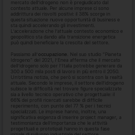
mercato dell’idrogeno non è pregiudicato dal
contesto attuale. Per alcune imprese ci sono
addirittura dei risvolti positivi: il 38% scorge in
questa situazione nuove opportunità di business e
sta quindi accelerando gli investimenti.
L’accelerazione che l’attuale contesto economico e
geopolitico sta dando alla transizione energetica
può quindi beneficiare la crescita del settore.
Passiamo all’
occupazione
. Nel suo studio “Pianeta
Idrogeno” del 2021, l’Enea afferma che il mercato
dell’idrogeno solo per l’Italia potrebbe generare da
300 a 500 mila posti di lavoro in più entro il 2050.
Un’ottima notizia, che però si scontra con la realtà
attuale. Secondo le imprese, il settore dell’idrogeno
subisce le difficoltà nel trovare figure specializzate
sia a livello tecnico operativo che progettuale: il
66% dei profili ricercati sarebbe di difficile
reperimento, con punte del 77 % per i tecnici
specializzati. Le imprese hanno, inoltre, una
significativa esigenza di inserire project manager, a
testimonianza dell’importanza che le attività
progettuali e prototipali hanno in questa fase
iniziale di sviluppo industriale del settore.