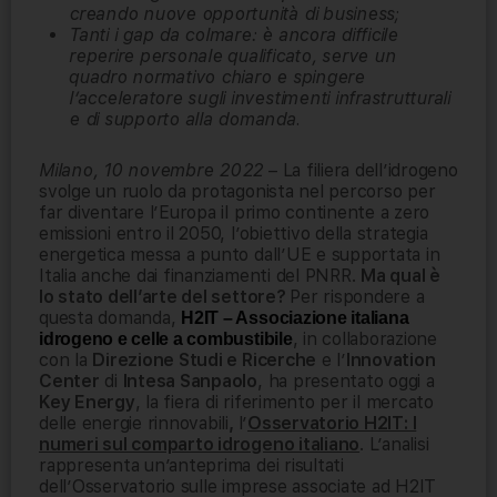
creando nuove opportunità di business;
Tanti i gap da colmare: è ancora difficile
reperire personale qualificato, serve un
quadro normativo chiaro e spingere
l’acceleratore sugli investimenti infrastrutturali
e di supporto alla domanda.
Milano, 10 novembre 2022
– La filiera dell’idrogeno
svolge un ruolo da protagonista nel percorso per
far diventare l’Europa il primo continente a zero
emissioni entro il 2050, l’obiettivo della strategia
energetica messa a punto dall’UE e supportata in
Italia anche dai finanziamenti del PNRR.
Ma qual è
lo stato dell’arte del settore?
Per rispondere a
questa domanda,
H2IT – Associazione italiana
, in collaborazione
idrogeno e celle a combustibile
con la
Direzione Studi e Ricerche
e l’
Innovation
Center
di
Intesa Sanpaolo
, ha presentato oggi a
Key Energy
, la fiera di riferimento per il mercato
delle energie rinnovabili
,
l’
Osservatorio H2IT: I
numeri sul comparto idrogeno italiano
. L’analisi
rappresenta un’anteprima dei risultati
dell’Osservatorio sulle imprese associate ad H2IT