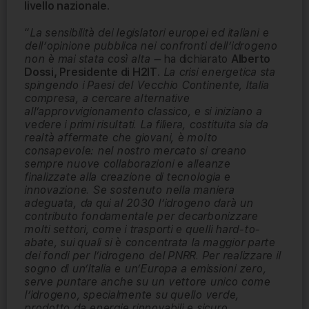
livello nazionale
.
“
La sensibilità dei legislatori europei ed italiani e
dell’opinione pubblica nei confronti dell’idrogeno
non è mai stata così alta –
ha dichiarato
Alberto
Dossi, Presidente di H2IT
.
La crisi energetica sta
spingendo i Paesi del Vecchio Continente, Italia
compresa, a cercare alternative
all’approvvigionamento classico, e si iniziano a
vedere i primi risultati. La filiera, costituita sia da
realtà affermate che giovani, è molto
consapevole: nel nostro mercato si creano
sempre nuove collaborazioni e alleanze
finalizzate alla creazione di tecnologia e
innovazione. Se sostenuto nella maniera
adeguata, da qui al 2030 l’idrogeno darà un
contributo fondamentale per decarbonizzare
molti settori, come i trasporti e quelli hard-to-
abate, sui quali si è concentrata la maggior parte
dei fondi per l’idrogeno del PNRR. Per realizzare il
sogno di un’Italia e un’Europa a emissioni zero,
serve puntare anche su un vettore unico come
l’idrogeno, specialmente su quello verde,
prodotto da energie rinnovabili e sicuro