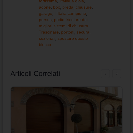
fortissima
,
'ItaliaLa gioia
,
adone
,
box
,
breda
,
chiusure
,
garage
,
l 'Italia campione
,
persus
,
podio tricolore dei
migliori sistemi di chiusura
Trascinare
,
portoni
,
secura
,
sezionali
,
spostare questo
blocco
Articoli Correlati