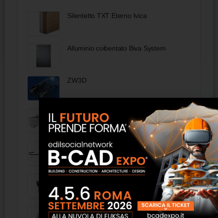
Silentetto TXT Eterno Ivica
Alluminio coibentato Biva System
ZW3D
Monoblocco per diversamente abili -
Mobilspazio
97 59 30 - KNIPEX Molla di trazione per
97 53 4/5/8/9/14 sottile (Manico)
SolaMaster DS 330-O - DS 750-O per
applicazioni Senza Controsoffitto
97 39 90 - KNIPEX Caricatore vuota