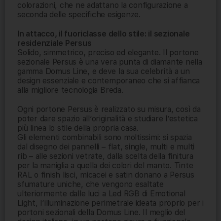
colorazioni, che ne adattano la configurazione a
seconda delle specifiche esigenze.
In attacco, il fuoriclasse dello stile: il sezionale
residenziale Persus
Solido, simmetrico, preciso ed elegante. Il portone
sezionale Persus è una vera punta di diamante nella
gamma Domus Line, e deve la sua celebrità a un
design essenziale e contemporaneo che si affianca
alla migliore tecnologia Breda.
Ogni portone Persus è realizzato su misura, così da
poter dare spazio all’originalità e studiare l’estetica
più linea lo stile della propria casa.
Gli elementi combinabili sono moltissimi: si spazia
dal disegno dei pannelli – flat, single, multi e multi
rib – alle sezioni vetrate, dalla scelta della finitura
per la maniglia a quella dei colori del manto. Tinte
RAL o finish lisci, micacei e satin donano a Persus
sfumature uniche, che vengono esaltate
ulteriormente dalle luci a Led RGB di Emotional
Light, l’illuminazione perimetrale ideata proprio per i
portoni sezionali della Domus Line. Il meglio del