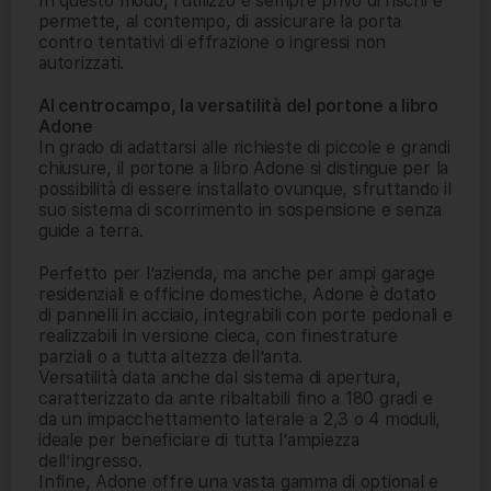
In questo modo, l’utilizzo è sempre privo di rischi e
permette, al contempo, di assicurare la porta
contro tentativi di effrazione o ingressi non
autorizzati.
Al centrocampo, la versatilità del portone a libro
Adone
In grado di adattarsi alle richieste di piccole e grandi
chiusure, il portone a libro Adone si distingue per la
possibilità di essere installato ovunque, sfruttando il
suo sistema di scorrimento in sospensione e senza
guide a terra.
Perfetto per l’azienda, ma anche per ampi garage
residenziali e officine domestiche, Adone è dotato
di pannelli in acciaio, integrabili con porte pedonali e
realizzabili in versione cieca, con finestrature
parziali o a tutta altezza dell’anta.
Versatilità data anche dal sistema di apertura,
caratterizzato da ante ribaltabili fino a 180 gradi e
da un impacchettamento laterale a 2,3 o 4 moduli,
ideale per beneficiare di tutta l’ampiezza
dell’ingresso.
Infine, Adone offre una vasta gamma di optional e