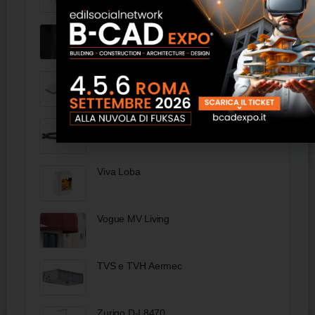
Skin Artesia
Segnaletica tattile Triflex
99 00 300 - KNIPEX Tenaglia (pinza
per ferraioli e cementisti) bonderizzata
nera 300 mm
Viva Loba
Vogue MV Living
TVS e TVH Aermec
Zurigo D-I 8470