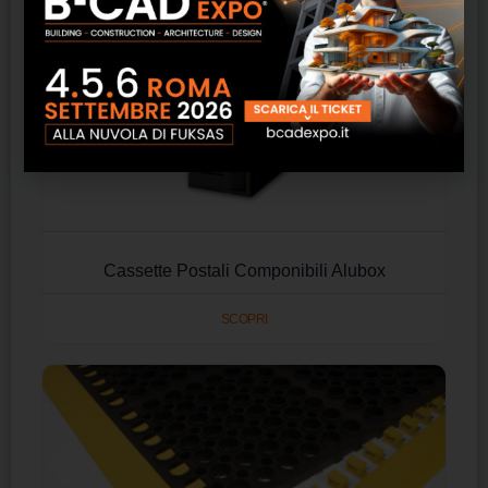
Cassette Postali Componibili Alubox
SCOPRI