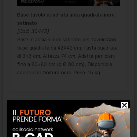
Base tavolo quadrata asta quadrata inox
satinato
[Cod. 30445]
Base in acciaio inox satinato per tavolo.Con
base quadrata da 42X42 cm, l’asta quadrata
di 8×8 cm. Altezza 74 cm. Adatta per piani
fino a 80×80 cm (o Ø 80 cm). Disponibile
anche con finitura nera. Peso: 15 kg.
Prodotti correlati