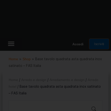
Iscriviti
Accedi
Home
»
Shop
»
Base tavolo quadrata asta quadrata inox
satinato – FAS Italia
Home
/
Arredo e design
/
Arredamento e design
/
Arredo
hotel
/ Base tavolo quadrata asta quadrata inox satinato
– FAS Italia