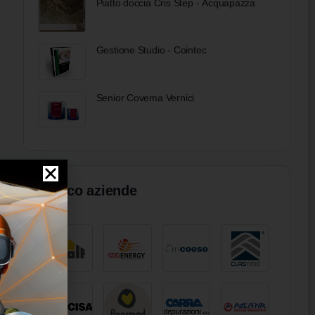
Piatto doccia Cris Step - Acquapazza
Gestione Studio - Cointec
Senior Covema Vernici
Elenco aziende