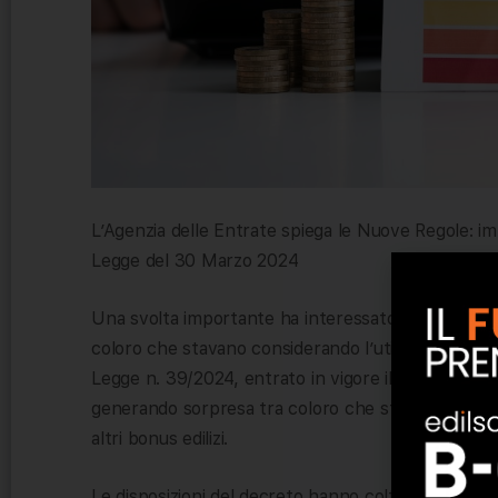
L’Agenzia delle Entrate spiega le Nuove Regole: im
Legge del 30 Marzo 2024
Una svolta importante ha interessato il panorama dei
coloro che stavano considerando l’utilizzo dello sc
Legge n. 39/2024, entrato in vigore il 30 marzo 20
generando sorpresa tra coloro che stavano valutan
altri bonus edilizi.
Le disposizioni del decreto hanno colto di sorpres