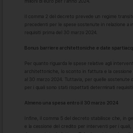
milioni di euro per l’anno 2024.
Il comma 2 del decreto prevede un regime transitor
precedenti per le spese sostenute in relazione a int
requisiti prima del 30 marzo 2024.
Bonus barriere architettoniche e date spartiac
Per quanto riguarda le spese relative agli interven
architettoniche, lo sconto in fattura e la cessione
al 30 marzo 2024. Tuttavia, per quelle sostenute do
per i quali sono stati rispettati determinati requisi
Almeno una spesa entro il 30 marzo 2024
Infine, il comma 5 del decreto stabilisce che, in ge
e la cessione del credito per interventi per i qual