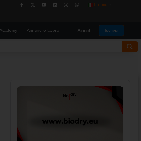
Italiano
▼
Academy
Annunci e lavoro
Iscriviti
Accedi