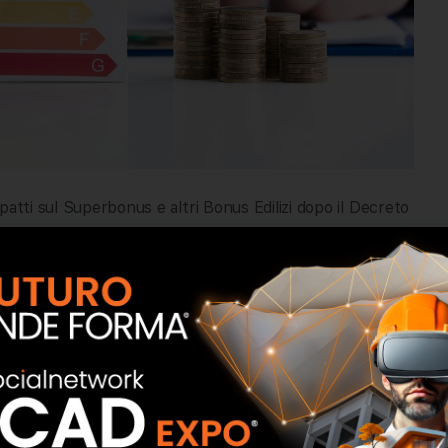
patti sul Superbonus e altri Bonus Edilizi dopo il Decreto
 bonus edilizi in Italia, con impatti significativi per
onto in fattura e della cessione del credito. Il Decreto
24, ha portato la cancellazione di queste opzioni,
do il superbonus, il bonus barriere architettoniche e
a molti attori del settore, complicando la comprensione