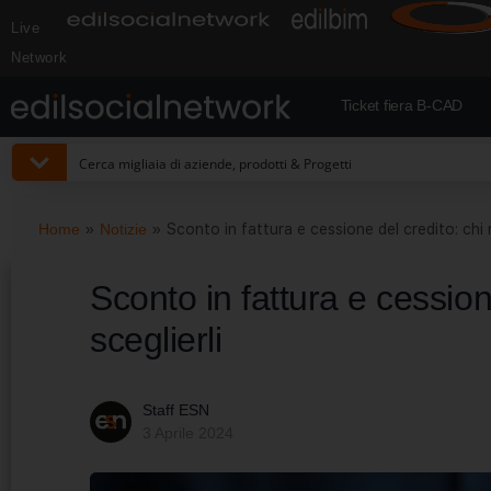
Live
Network
Ticket fiera B-CAD
Home
»
Notizie
»
Sconto in fattura e cessione del credito: chi 
Sconto in fattura e cession
sceglierli
Staff ESN
3 Aprile 2024