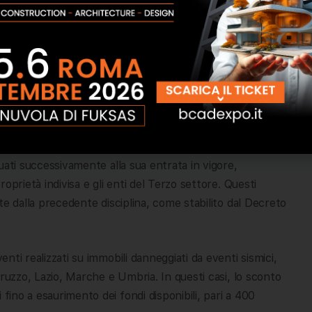
 alle normative precedenti. Per chiarire il quadro,
lle conseguenze del DL 39/2024 per tutti i bonus edilizi
on le ultime modifiche apportate dal Nuovo Decreto
redito
 opzioni di sconto in fattura e cessione del credito
ttuati successivamente alla sua entrata in vigore,
proprietà indivisa e gli enti del Terzo settore. Questi
iste dalla precedente disciplina, come stabilito dal Decreto
enti realizzati su immobili danneggiati da eventi sismici,
 Abruzzo, Lazio, Marche e Umbria. In questi casi, lo sconto
 fino a esaurimento dei fondi disponibili, pari a 400