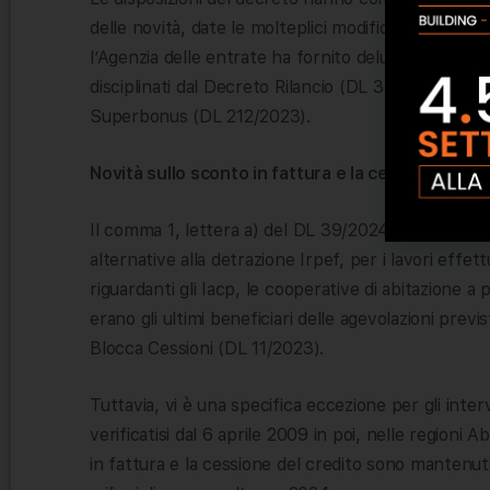
delle novità, date le molteplici modifiche apportate
l’Agenzia delle entrate ha fornito delucidazioni su
disciplinati dal Decreto Rilancio (DL 34/2020), c
Superbonus (DL 212/2023).
Novità sullo sconto in fattura e la cessione del c
Il comma 1, lettera a) del DL 39/2024 ha abolito le
alternative alla detrazione Irpef, per i lavori effe
riguardanti gli Iacp, le cooperative di abitazione a 
erano gli ultimi beneficiari delle agevolazioni prev
Blocca Cessioni (DL 11/2023).
Tuttavia, vi è una specifica eccezione per gli interv
verificatisi dal 6 aprile 2009 in poi, nelle regioni
in fattura e la cessione del credito sono mantenuti