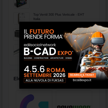
Top Ventil 300 Plus Verticale - EHT
Italia
PRG - Aermec
Twin 2 - D-I 9851 OP
Elenco aziende