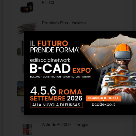
Flir C3
Premium Plus - Isovista
Infissi in alluminio Schüco - Coges
Infissi
Cassettiera con 4 cassetti - FAS Italia
Casa Prefabbricata 131 - Norges Hus
Resingum 7 IsolResine Edilizie
Asfredol® 2000 - Torggler