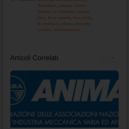
Bioedilizia
,
catania
,
centro
fieristico le ciminiere
,
evento
,
fiera
,
fiera catania
,
fiera sicilia
,
le ciminiere
,
milano
,
progetto
comfort
,
termoidraulica
Articoli Correlati