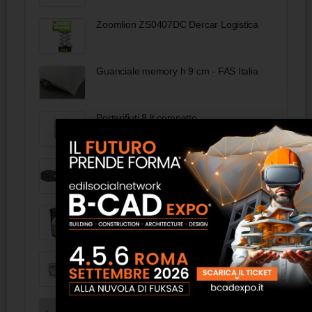
Zoomlion ZS0407DC Dercar Logistica
Guanciale memory h 9 cm - FAS Italia
Portarifiuti 8 lt compatto
97 52 35 SB - KNIPEX PreciForce®
Pinza per capicorda rivestiti in materiale
bicomponente brunita 220 mm
COVER SG
Resingum Giunto IsolResine Edilizie
Beolart