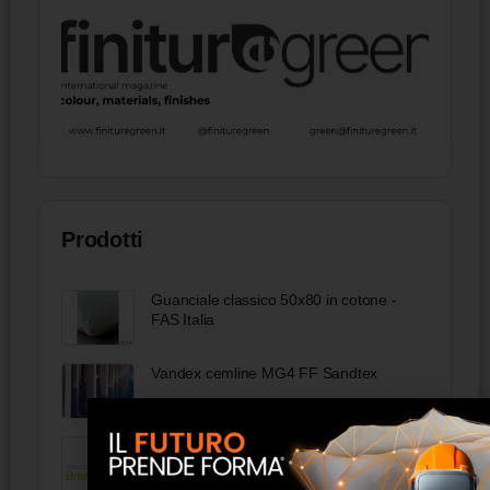
Prodotti
Guanciale classico 50x80 in cotone -
FAS Italia
Vandex cemline MG4 FF Sandtex
Gocciolatoio Brake by Magma