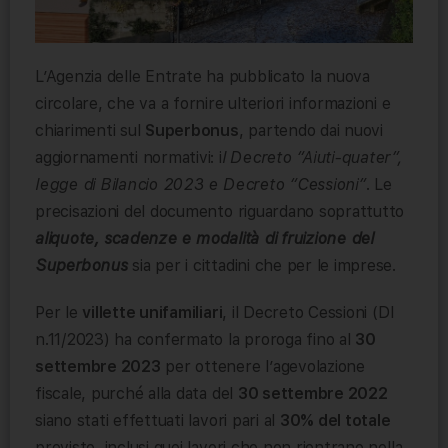
L’Agenzia delle Entrate ha pubblicato la nuova
circolare, che va a fornire ulteriori informazioni e
chiarimenti sul
Superbonus
, partendo dai nuovi
aggiornamenti normativi: i
l Decreto “Aiuti-quater”,
legge di Bilancio 2023 e Decreto “Cessioni”
. Le
precisazioni del documento riguardano soprattutto
aliquote, scadenze e modalità di fruizione del
Superbonus
sia per i cittadini che per le imprese.
Per le
villette unifamiliari
, il Decreto Cessioni (Dl
n.11/2023) ha confermato la proroga fino al
30
settembre 2023
per ottenere l’agevolazione
fiscale, purché alla data del
30 settembre 2022
siano stati effettuati lavori pari al
30% del totale
previsto, inclusi quei lavori che non rientrano nella