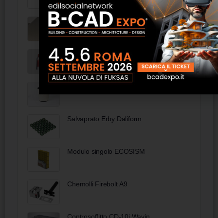
Ecomalta Oltremateria
Moki/living Livoni
Cestino getta carte in ecopelle
Salvaprato Erby Daliform
Modulo singolo ECOSISM
Chemolli Firebolt A9
Controsoffitto CD-10i Wavin