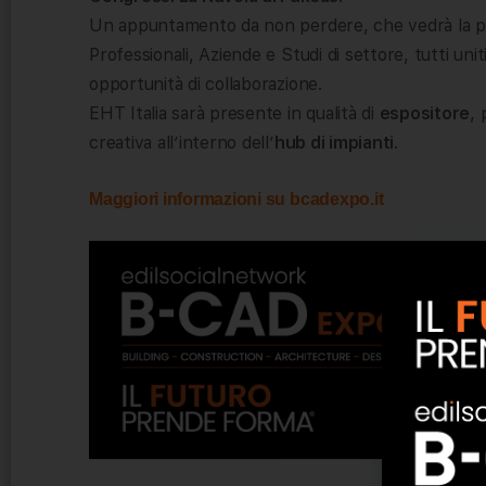
Un appuntamento da non perdere, che vedrà la parte
Professionali, Aziende e Studi di settore, tutti uni
opportunità di collaborazione.
EHT Italia sarà presente in qualità di
espositore
, 
creativa all’interno dell’
hub di impianti
.
Maggiori informazioni su bcadexpo.it