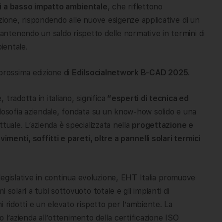
ci a basso impatto ambientale
, che riflettono
zione, rispondendo alle nuove esigenze applicative di un
ntenendo un saldo rispetto delle normative in termini di
ientale.
 prossima edizione di
Edilsocialnetwork B-CAD 2025
.
tradotta in italiano, significa
“esperti di tecnica ed
ilosofia aziendale, fondata su un know-how solido e una
tuale. L’azienda è specializzata nella
progettazione e
imenti, soffitti e pareti, oltre a pannelli solari termici
 legislative in continua evoluzione, EHT Italia promuove
i solari a tubi sottovuoto totale e gli impianti di
 ridotti e un elevato rispetto per l’ambiente. La
to l’azienda all’ottenimento della certificazione ISO