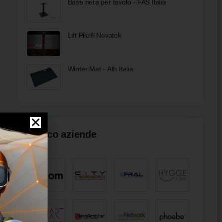
Base nera per tavolo - FAS Italia
Lift Pile® Novatek
Winter Mat - Ath Italia
Elenco aziende