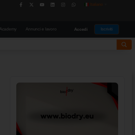
Italiano
▼
Academy
Annunci e lavoro
Iscriviti
Accedi