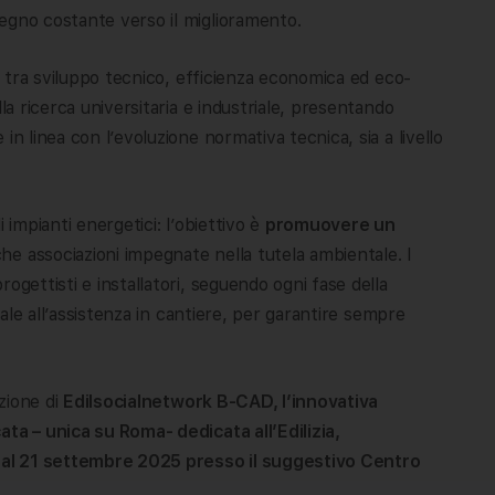
egno costante verso il miglioramento.
io tra sviluppo tecnico, efficienza economica ed eco-
la ricerca universitaria e industriale, presentando
n linea con l’evoluzione normativa tecnica, sia a livello
 impianti energetici: l’obiettivo è
promuovere un
e associazioni impegnate nella tutela ambientale. I
ogettisti e installatori, seguendo ogni fase della
ziale all’assistenza in cantiere, per garantire sempre
izione di
Edilsocialnetwork B-CAD, l’innovativa
ata – unica su Roma- dedicata all’Edilizia,
9 al 21 settembre 2025 presso il suggestivo Centro