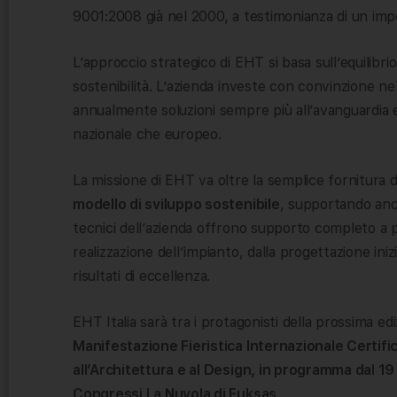
9001:2008 già nel 2000, a testimonianza di un imp
L’approccio strategico di EHT si basa sull’equilibr
sostenibilità. L’azienda investe con convinzione nel
annualmente soluzioni sempre più all’avanguardia e i
nazionale che europeo.
La missione di EHT va oltre la semplice fornitura di
modello di sviluppo sostenibile
, supportando anch
tecnici dell’azienda offrono supporto completo a pr
realizzazione dell’impianto, dalla progettazione ini
risultati di eccellenza.
EHT Italia sarà tra i protagonisti della prossima ed
Manifestazione Fieristica Internazionale Certific
all’Architettura e al Design, in programma dal 1
Congressi La Nuvola di Fuksas
.