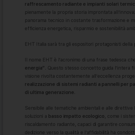
raffrescamento radiante e impianti solari termi
pienamente la propria storia improntata all’innova
panorama tecnico in costante trasformazione e ma
efficienza energetica, risparmio e sostenibilità amb
EHT Italia sarà tra gli espositori protagonisti della
Il nome EHT è l’acronimo di una frase tedesca che, 
energia”
. Questo stesso concetto guida l’intera f
visione rivolta costantemente all’eccellenza proget
realizzazione di sistemi radianti a pannelli per pav
di ultima generazione
.
Sensibile alle tematiche ambientali e alle direttive
soluzioni a
basso impatto ecologico
, come i sistem
riscaldamento radiante, capaci di garantire consumi
dedizione verso la qualità e l’affidabilità ha condot