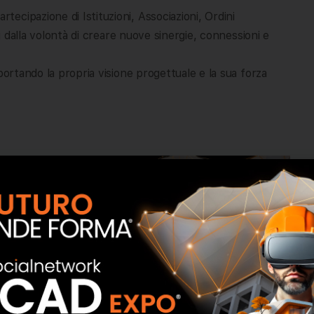
cipazione di Istituzioni, Associazioni, Ordini
ti dalla volontà di creare nuove sinergie, connessioni e
portando la propria visione progettuale e la sua forza