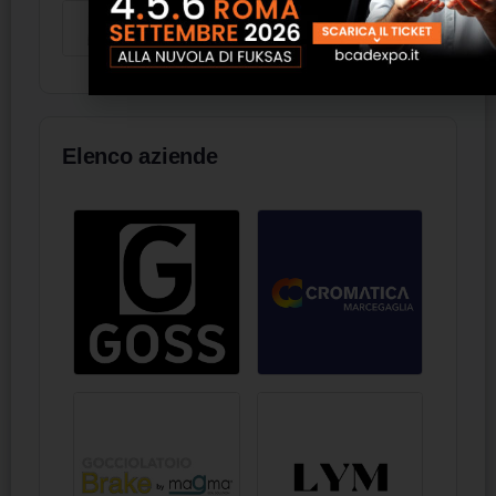
Wakol Z 680 livellante-mega,
polverosità ridotta
Elenco aziende