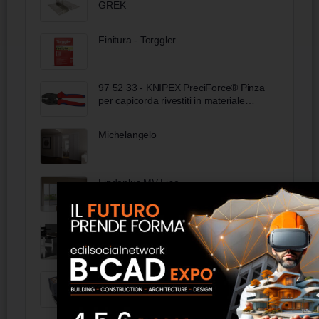
GREK
Finitura - Torggler
97 52 33 - KNIPEX PreciForce® Pinza
per capicorda rivestiti in materiale
bicomponente brunita 220 mm
Michelangelo
Lindaplus MV Line
Classuno
AV3 Phoebe