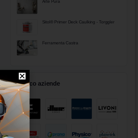
Arte Pura
Sitol® Primer Deck Caulking - Torggler
Ferramenta Castra
Elenco aziende