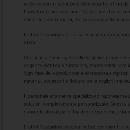
artigiana con le tecnologie più avanzate, offrendo s
Fondata alla fine degli anni ’70, l’azienda ha costr
costante verso i clienti, alla precisione delle lavora
Fratelli Pasqualini sarà tra gli espositori protagoni
2025
.
Con sede a Pomezia, Fratelli Pasqualini propone se
esigenza estetica e funzionale, mantenendo vive le 
Ogni fase della produzione è sottoposta a rigorosi 
materiali, accessori e finiture tra le migliori innova
Il personale altamente specializzato rappresenta 
soluzioni completamente personalizzate. Questo appr
consente di realizzare finestre in legno che unisc
Fratelli Pasqualini collabora inoltre con marchi rico