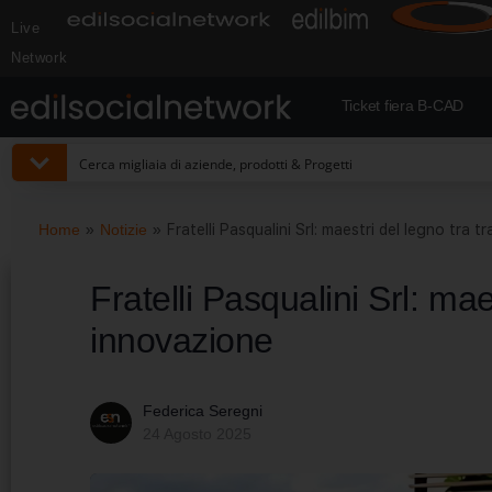
Live
Network
Ticket fiera B-CAD
Home
»
Notizie
»
Fratelli Pasqualini Srl: maestri del legno tra 
Fratelli Pasqualini Srl: mae
innovazione
Federica Seregni
24 Agosto 2025