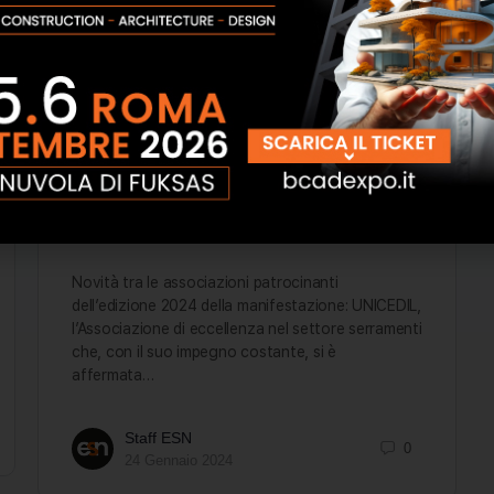
UNICEDIL patrocina Edilsocialexpo B-
CAD 2024
Novità tra le associazioni patrocinanti
dell’edizione 2024 della manifestazione: UNICEDIL,
l’Associazione di eccellenza nel settore serramenti
che, con il suo impegno costante, si è
affermata…
Staff ESN
0
24 Gennaio 2024