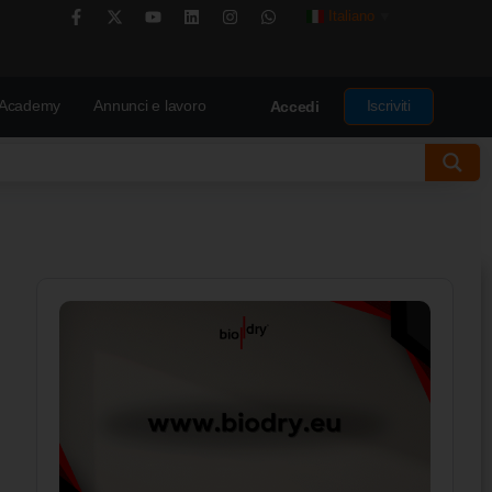
Italiano
▼
Academy
Annunci e lavoro
Iscriviti
Accedi