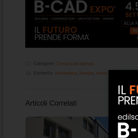
Categorie:
Comunicati stampa
Etichette:
architettura
,
finestre
,
infissi in legno
,
serra
Articoli Correlati